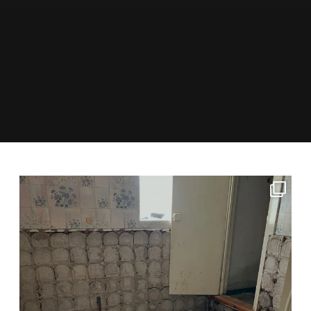
🔨 Nytt projekt – totalrenovering av badrum! 🚿
...
13
0