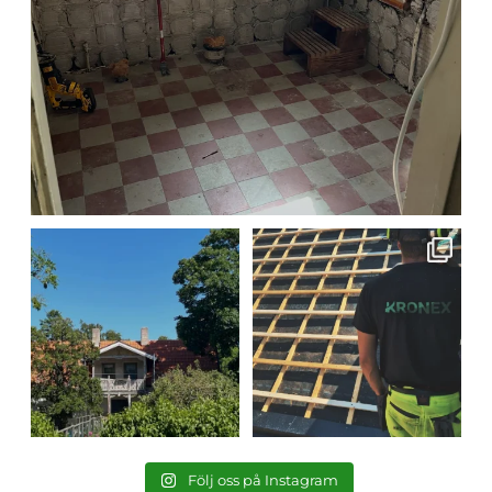
Lagom till midsommar ligger
Takläkten är nu på plats över
tegeltaket på
...
hela huset! 🔨🏡
...
7
1
11
1
Följ oss på Instagram