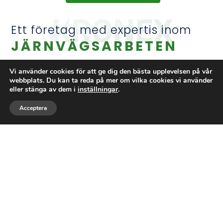
Ett företag med expertis inom
JÄRNVÄGSARBETEN
Kronex AB
är ett mångsidigt företag baserat
Vi använder cookies för att ge dig den bästa upplevelsen på vår
webbplats. Du kan ta reda på mer om vilka cookies vi använder
i Kalmar som arbetar både med
eller stänga av dem i
inställningar
.
byggprojekt och järnvägsarbeten. Med
Acceptera
Ring
Maila
Följ
många års erfarenhet i branschen erbjuder
vi professionella tjänster för privatpersoner,
företag och offentliga aktörer. Inom bygg tar
vi oss an allt från renoveringar och
tillbyggnader till speciallösningar som
platsbyggda garderober och betongplattor.
Inom järnväg arbetar vi med underhåll,